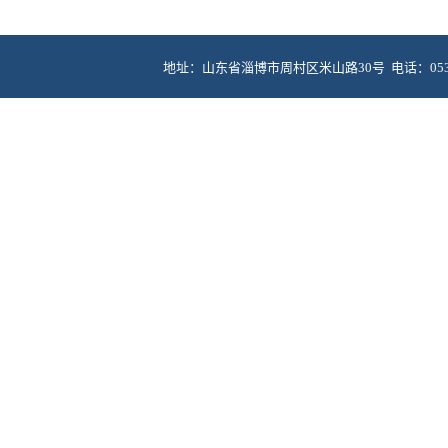
地址：山东省淄博市周村区米山路30号 电话：0533-6